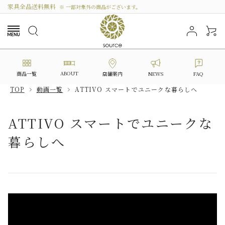
家具全品送料無料
※ 一部対象外の商品がございます。
ABOUT
商品一覧
NEWS
FAQ
店舗案内
TOP
動画一覧
ATTIVO スマートでユニークな暮らしへ
search
ATTIVO スマートでユニークな
暮らしへ
カテゴリーから選ぶ
シリーズから選ぶ
価格から探す
私たちについて