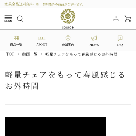
家具全品送料無料
※ 一部対象外の商品がございます。
ABOUT
商品一覧
NEWS
FAQ
店舗案内
TOP
動画一覧
軽量チェアをもって春風感じるお外時間
search
軽量チェアをもって春風感じる
お外時間
カテゴリーから選ぶ
シリーズから選ぶ
価格から探す
私たちについて