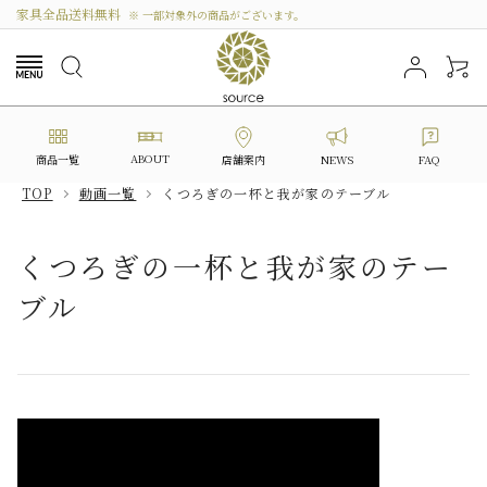
家具全品送料無料
※ 一部対象外の商品がございます。
ABOUT
商品一覧
NEWS
FAQ
店舗案内
TOP
動画一覧
くつろぎの一杯と我が家のテーブル
search
くつろぎの一杯と我が家のテー
ブル
カテゴリーから選ぶ
シリーズから選ぶ
価格から探す
私たちについて