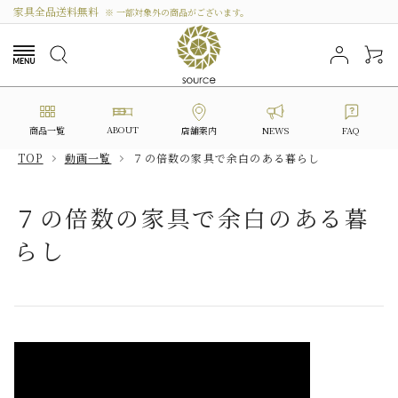
家具全品送料無料
※ 一部対象外の商品がございます。
ABOUT
商品一覧
NEWS
FAQ
店舗案内
TOP
動画一覧
７の倍数の家具で余白のある暮らし
search
７の倍数の家具で余白のある暮
らし
カテゴリーから選ぶ
シリーズから選ぶ
価格から探す
私たちについて