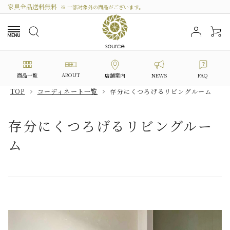
家具全品送料無料
※ 一部対象外の商品がございます。
ABOUT
商品一覧
NEWS
FAQ
店舗案内
TOP
コーディネート一覧
存分にくつろげるリビングルーム
search
存分にくつろげるリビングルー
ム
カテゴリーから選ぶ
シリーズから選ぶ
価格から探す
私たちについて