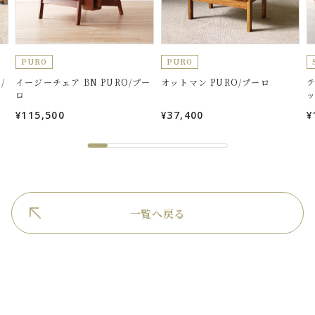
PURO
PURO
/
イージーチェア BN PURO/プー
オットマン PURO/プーロ
テ
ロ
¥115,500
¥37,400
¥
一覧へ戻る