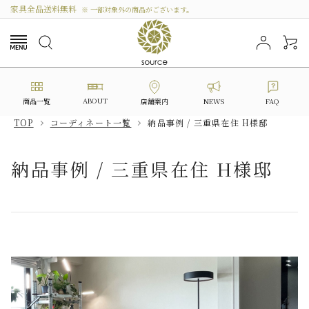
家具全品送料無料
※ 一部対象外の商品がございます。
ABOUT
商品一覧
NEWS
FAQ
店舗案内
TOP
コーディネート一覧
納品事例 / 三重県在住 H様邸
search
納品事例 / 三重県在住 H様邸
カテゴリーから選ぶ
シリーズから選ぶ
価格から探す
私たちについて