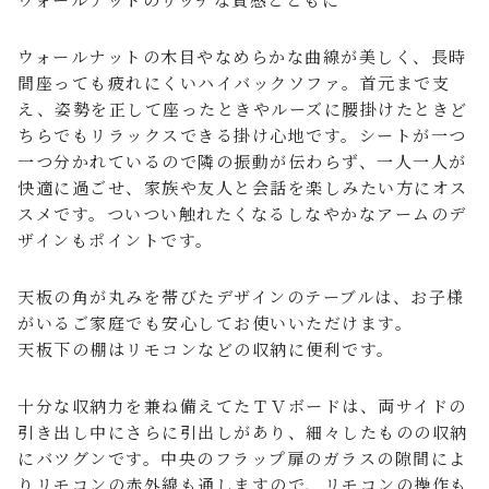
ウォールナットの木目やなめらかな曲線が美しく、長時
間座っても疲れにくいハイバックソファ。首元まで支
え、姿勢を正して座ったときやルーズに腰掛けたときど
ちらでもリラックスできる掛け心地です。シートが一つ
一つ分かれているので隣の振動が伝わらず、一人一人が
快適に過ごせ、家族や友人と会話を楽しみたい方にオス
スメです。ついつい触れたくなるしなやかなアームのデ
ザインもポイントです。
天板の角が丸みを帯びたデザインのテーブルは、お子様
がいるご家庭でも安心してお使いいただけます。
天板下の棚はリモコンなどの収納に便利です。
十分な収納力を兼ね備えてたＴＶボードは、両サイドの
引き出し中にさらに引出しがあり、細々したものの収納
にバツグンです。中央のフラップ扉のガラスの隙間によ
りリモコンの赤外線も通しますので、リモコンの操作も