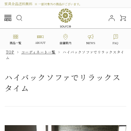
家具全品送料無料
※ 一部対象外の商品がございます。
ABOUT
商品一覧
NEWS
FAQ
店舗案内
TOP
コーディネート一覧
ハイバックソファでリラックスタイ
ム
search
ハイバックソファでリラックス
カテゴリーから選ぶ
タイム
シリーズから選ぶ
価格から探す
私たちについて