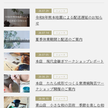
ニュース
26.07.29
令和8年熊本地震による配送遅延のお知ら
せ
ニュース
26.07.14
夏季休業期間と配送のご案内
ニュース
26.07.05
本店 現代金継ぎワークショップレポート
ニュース
26.06.29
本店 たたら成形でつくる常滑焼陶芸ワー
クショップ開催のご案内
ニュース
26.06.15
青山店 小さな和の芸術 季節を楽しむ和