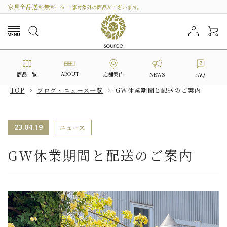
家具全品送料無料
※ 一部対象外の商品がございます。
ABOUT
商品一覧
NEWS
FAQ
店舗案内
TOP
ブログ・ニュース一覧
GW休業期間と配送のご案内
search
23.04.19
ニュース
カテゴリーから選ぶ
GW休業期間と配送のご案内
シリーズから選ぶ
価格から探す
私たちについて