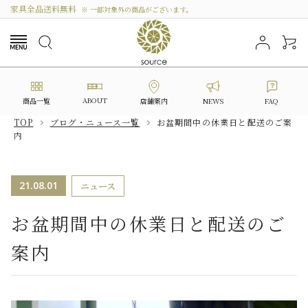
家具全品送料無料
※ 一部対象外の商品がございます。
ABOUT
商品一覧
NEWS
FAQ
店舗案内
TOP
ブログ・ニュース一覧
お盆期間中の休業日と配送のご案
内
search
21.08.01
ニュース
カテゴリーから選ぶ
お盆期間中の休業日と配送のご
シリーズから選ぶ
案内
価格から探す
私たちについて