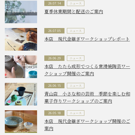
ニュース
26.07.14
夏季休業期間と配送のご案内
ニュース
26.07.05
本店 現代金継ぎワークショップレポート
ニュース
26.06.29
本店 たたら成形でつくる常滑焼陶芸ワー
クショップ開催のご案内
ニュース
26.06.15
青山店 小さな和の芸術 季節を楽しむ和
菓子作りワークショップのご案内
ニュース
26.05.18
本店 現代金継ぎワークショップ開催のご
案内