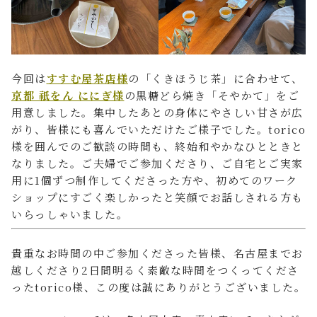
今回は
すすむ屋茶店様
の「くきほうじ茶」に合わせて、
京都 祇をん ににぎ様
の黒糖どら焼き「そやかて」をご
用意しました。集中したあとの身体にやさしい甘さが広
がり、皆様にも喜んでいただけたご様子でした。torico
様を囲んでのご歓談の時間も、終始和やかなひとときと
なりました。ご夫婦でご参加くださり、ご自宅とご実家
用に1個ずつ制作してくださった方や、初めてのワーク
ショップにすごく楽しかったと笑顔でお話しされる方も
いらっしゃいました。
貴重なお時間の中ご参加くださった皆様、名古屋までお
越しくださり2日間明るく素敵な時間をつくってくださ
ったtorico様、この度は誠にありがとうございました。