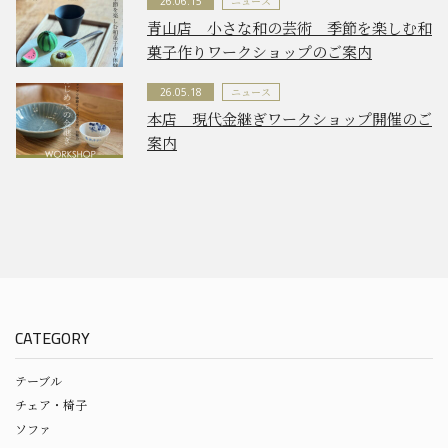
ニュース
26.06.15
青山店 小さな和の芸術 季節を楽しむ和
菓子作りワークショップのご案内
ニュース
26.05.18
本店 現代金継ぎワークショップ開催のご
案内
CATEGORY
テーブル
チェア・椅子
ソファ