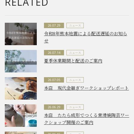
RELATED
ニュース
26.07.29
令和8年熊本地震による配送遅延のお知ら
せ
ニュース
26.07.14
夏季休業期間と配送のご案内
ニュース
26.07.05
本店 現代金継ぎワークショップレポート
ニュース
26.06.29
本店 たたら成形でつくる常滑焼陶芸ワー
クショップ開催のご案内