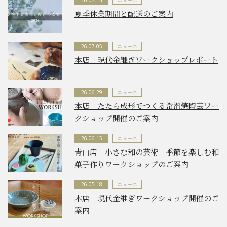
26.07.14
夏季休業期間と配送のご案内
ニュース
26.07.05
本店 現代金継ぎワークショップレポート
ニュース
26.06.29
本店 たたら成形でつくる常滑焼陶芸ワー
クショップ開催のご案内
ニュース
26.06.15
青山店 小さな和の芸術 季節を楽しむ和
菓子作りワークショップのご案内
ニュース
26.05.18
本店 現代金継ぎワークショップ開催のご
案内