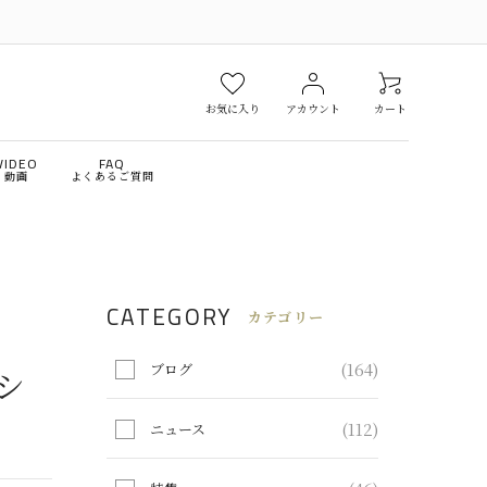
お気に入り
アカウント
カート
VIDEO
FAQ
動画
よくあるご質問
￥10,000～￥30,000
￥30,001～￥50,000
ファ
収納家具
CATEGORY
￥200,001～￥300,000
￥300,001～
カテゴリー
スク
ミラー＆ドレッサー
(164)
ブログ
シ
ンテリア雑貨
アウトレット
(112)
ニュース