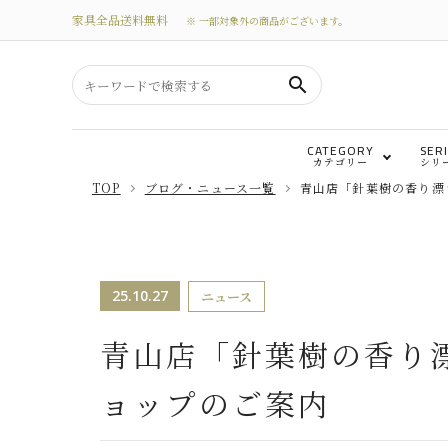
家具全品送料無料
※ 一部対象外の商品がございます。
search
CATEGORY
SER
カテゴリー
シリ
TOP
ブログ・ニュース一覧
青山店「針葉樹の香り漂
search
テーブル
カテゴリーから選ぶ
25.10.27
テレビボード
ニュース
シリーズから選ぶ
青山店「針葉樹の香り
替えカバー
価格から探す
ョップのご案内
私たちについて