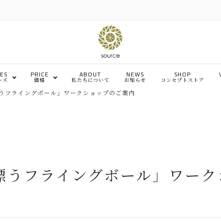
IES
PRICE
ABOUT
NEWS
SHOP
ーズ
価格
私たちについて
お知らせ
コンセプトストア
うフライングボール」ワークショップのご案内
～￥4,999
￥5,000～￥9,999
チェア・椅子
ソ
￥50,001～￥100,000
￥100,001～￥200,000
ベッド
デ
漂うフライングボール」ワーク
メンテナンス、その他
イ