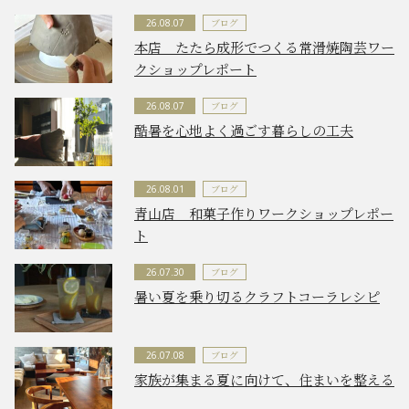
ブログ
26.08.07
本店 たたら成形でつくる常滑焼陶芸ワー
クショップレポート
ブログ
26.08.07
酷暑を心地よく過ごす暮らしの工夫
ブログ
26.08.01
青山店 和菓子作りワークショップレポー
ト
ブログ
26.07.30
暑い夏を乗り切るクラフトコーラレシピ
ブログ
26.07.08
家族が集まる夏に向けて、住まいを整える