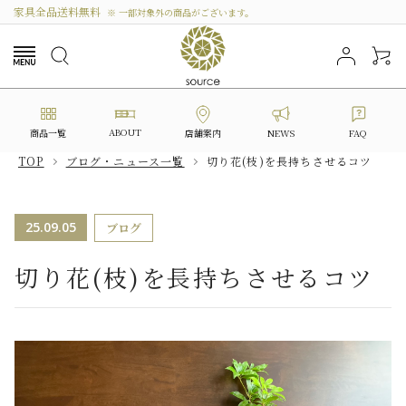
家具全品送料無料
※ 一部対象外の商品がございます。
ABOUT
商品一覧
NEWS
FAQ
店舗案内
TOP
ブログ・ニュース一覧
切り花(枝)を長持ちさせるコツ
search
25.09.05
ブログ
カテゴリーから選ぶ
切り花(枝)を長持ちさせるコツ
シリーズから選ぶ
価格から探す
私たちについて