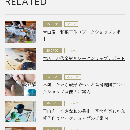
RELATED
ブログ
26.08.01
青山店 和菓子作りワークショップレポー
ト
ニュース
26.07.05
本店 現代金継ぎワークショップレポート
ニュース
26.06.29
本店 たたら成形でつくる常滑焼陶芸ワー
クショップ開催のご案内
ニュース
26.06.15
青山店 小さな和の芸術 季節を楽しむ和
菓子作りワークショップのご案内
ニュース
26.05.18