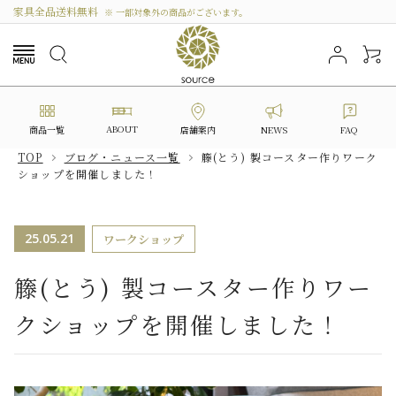
家具全品送料無料
※ 一部対象外の商品がございます。
ABOUT
商品一覧
NEWS
FAQ
店舗案内
TOP
ブログ・ニュース一覧
籐(とう) 製コースター作りワーク
ショップを開催しました！
search
25.05.21
ワークショップ
カテゴリーから選ぶ
籐(とう) 製コースター作りワー
シリーズから選ぶ
クショップを開催しました！
価格から探す
私たちについて