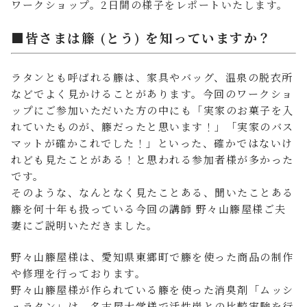
ワークショップ。2日間の様子をレポートいたします。
■皆さまは籐 (とう) を知っていますか？
ラタンとも呼ばれる籐は、家具やバッグ、温泉の脱衣所
などでよく見かけることがあります。今回のワークショ
ップにご参加いただいた方の中にも「実家のお菓子を入
れていたものが、籐だったと思います！」「実家のバス
マットが確かこれでした！」といった、確かではないけ
れども見たことがある！と思われる参加者様が多かった
です。
そのような、なんとなく見たことある、聞いたことある
籐を何十年も扱っている今回の講師 野々山籐屋様ご夫
妻にご説明いただきました。
野々山籐屋様は、愛知県東郷町で籐を使った商品の制作
や修理を行っております。
野々山籐屋様が作られている籐を使った消臭剤「ムッシ
ュラタン」は、名古屋大学様で活性炭との比較実験を行