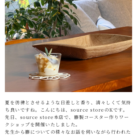
FAQ よくあるご質問
店舗案内
ご利用ガイド
プライバシーポリシー
特定商取引法について
夏を彷彿とさせるような日差しと香り、清々しくて気持
ち良いですね。こんにちは、source storeのKです。
先日、source store本店で、籐製コースター作りワー
クショップを開催いたしました。
先生から籐についての様々なお話を伺いながら行われた