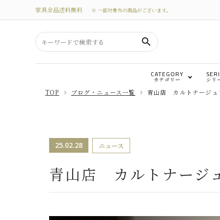
家具全品送料無料
※ 一部対象外の商品がございます。
search
CATEGORY
SER
カテゴリー
シリ
TOP
ブログ・ニュース一覧
青山店 カルトナージュ
search
テーブル
カテゴリーから選ぶ
25.02.28
テレビボード
ニュース
シリーズから選ぶ
青山店 カルトナージ
替えカバー
価格から探す
私たちについて