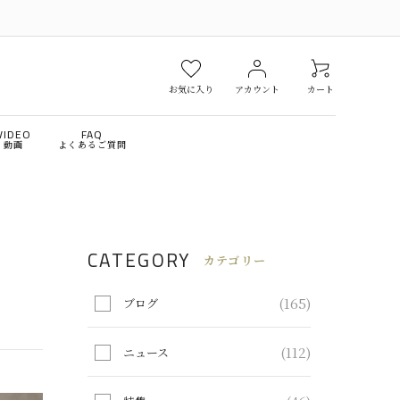
お気に入り
アカウント
カート
VIDEO
FAQ
動画
よくあるご質問
￥10,000～￥30,000
￥30,001～￥50,000
ファ
収納家具
CATEGORY
￥200,001～￥300,000
￥300,001～
カテゴリー
スク
ミラー＆ドレッサー
(165)
ブログ
ンテリア雑貨
アウトレット
(112)
ニュース