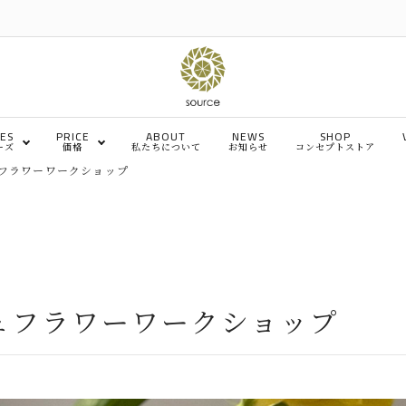
IES
PRICE
ABOUT
NEWS
SHOP
ーズ
価格
私たちについて
お知らせ
コンセプトストア
フラワーワークショップ
～￥4,999
￥5,000～￥9,999
チェア・椅子
ソ
￥50,001～￥100,000
￥100,001～￥200,000
ベッド
デ
ュフラワーワークショップ
メンテナンス、その他
イ