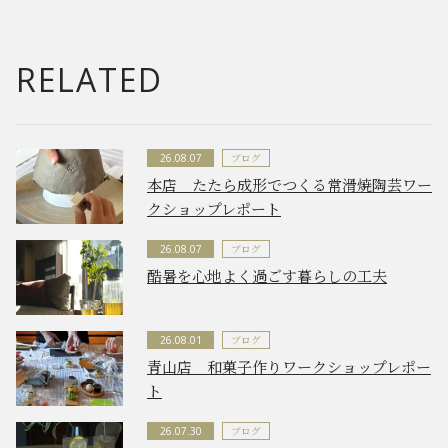
RELATED
ブログ
26.08.07
本店 たたら成形でつくる常滑焼陶芸ワー
クショップレポート
ブログ
26.08.07
酷暑を心地よく過ごす暮らしの工夫
ブログ
26.08.01
青山店 和菓子作りワークショップレポー
ト
ブログ
26.07.30