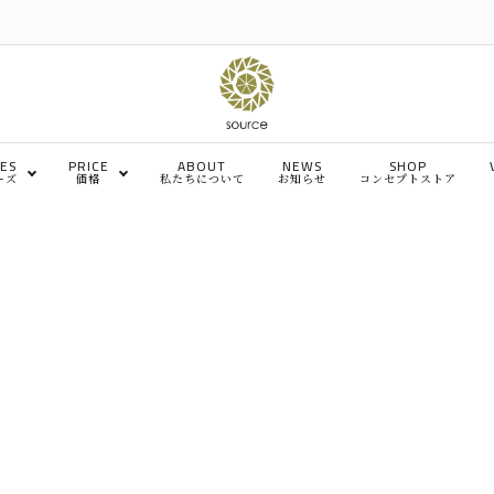
IES
PRICE
ABOUT
NEWS
SHOP
ーズ
価格
私たちについて
お知らせ
コンセプトストア
～￥4,999
￥5,000～￥9,999
チェア・椅子
ソ
￥50,001～￥100,000
￥100,001～￥200,000
ベッド
デ
メンテナンス、その他
イ