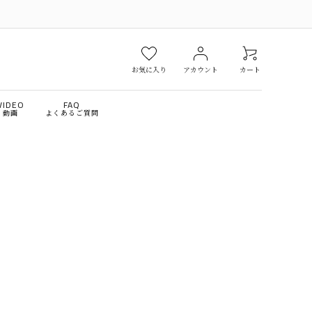
お気に入り
アカウント
カート
VIDEO
FAQ
動画
よくあるご質問
￥10,000～￥30,000
￥30,001～￥50,000
ファ
収納家具
￥200,001～￥300,000
￥300,001～
スク
ミラー＆ドレッサー
ンテリア雑貨
アウトレット