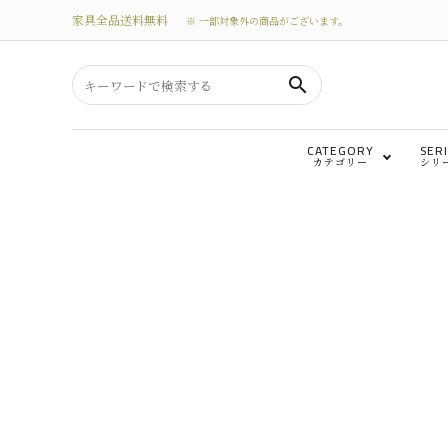
家具全品送料無料
※ 一部対象外の商品がございます。
search
CATEGORY
SER
カテゴリー
シリ
search
テーブル
カテゴリーから選ぶ
テレビボード
シリーズから選ぶ
替えカバー
価格から探す
私たちについて