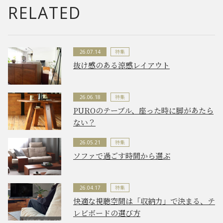
RELATED
特集
26.07.14
抜け感のある涼感レイアウト
特集
26.06.18
PUROのテーブル、座った時に脚があたら
ない？
特集
26.05.21
ソファで過ごす時間から選ぶ
特集
26.04.17
快適な視聴空間は「収納力」で決まる、テ
レビボードの選び方