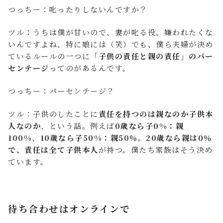
つっちー：叱ったりしないんですか？
ツル：うちは僕が甘いので、妻が叱る役。嫌われたくな
いんですよね、特に娘には（笑）でも、僕ら夫婦が決め
ているルールの一つに
「子供の責任と親の責任」のパー
センテージ
ってのがあるんです。
つっちー：パーセンテージ？
ツル：子供のしたことに
責任を持つのは親なのか子供本
人なのか
、という話。例えば
0歳なら子0%：親
100%
、
10歳なら子50%：親50％。20歳なら親は0％
で、責任は全て子供本人
が持つ。僕たち家族はそう決め
ています。
待ち合わせはオンラインで