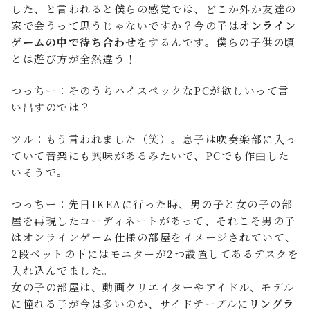
した、と言われると僕らの感覚では、どこか外か友達の
家で会うって思うじゃないですか？今の子は
オンライン
ゲームの中で待ち合わせ
をするんです。僕らの子供の頃
とは遊び方が全然違う！
つっちー：そのうちハイスペックなPCが欲しいって言
い出すのでは？
ツル：もう言われました（笑）。息子は吹奏楽部に入っ
ていて音楽にも興味があるみたいで、PCでも作曲した
いそうで。
つっちー：先日IKEAに行った時、男の子と女の子の部
屋を再現したコーディネートがあって、それこそ男の子
はオンラインゲーム仕様の部屋をイメージされていて、
2段ベットの下にはモニターが2つ設置してあるデスクを
入れ込んでました。
女の子の部屋は、動画クリエイターやアイドル、モデル
に憧れる子が今は多いのか、サイドテーブルに
リングラ