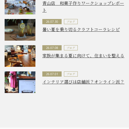
青山店 和菓子作りワークショップレポー
ト
ブログ
26.07.30
暑い夏を乗り切るクラフトコーラレシピ
ブログ
26.07.08
家族が集まる夏に向けて、住まいを整える
ブログ
26.07.01
インテリア選びは店舗派？オンライン派？